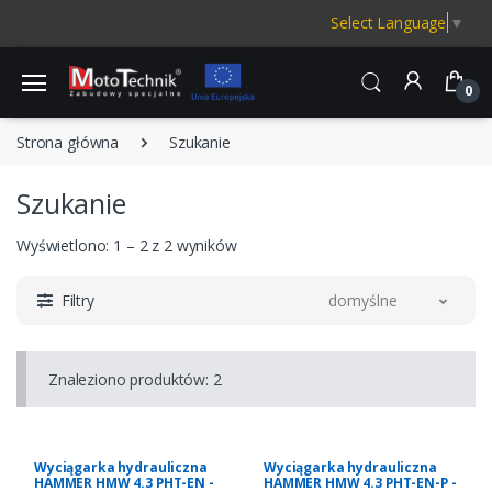
Select Language
▼
0
Strona główna
Szukanie
Szukanie
Wyświetlono: 1 – 2 z 2 wyników
Filtry
domyślne
Znaleziono produktów: 2
Wyciągarka hydrauliczna
Wyciągarka hydrauliczna
HAMMER HMW 4.3 PHT-EN -
HAMMER HMW 4.3 PHT-EN-P -