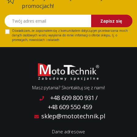
promocjach!
Twój adres email
Zapisz się
Oświadczam, że zapoznałem się z
komunikatem
dotyczącym przetwarzania moich
danych osobowych w celu wysyłania do mnie informacji o ofercie sklepu, tj. o
promocjach, nowościach i rabatach
Masz pytania? Skontaktuj się z nami!
+48 609 800 931
/
+48 609 550 459
sklep@mototechnik.pl
Dane adresowe