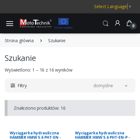
Select Language
▼
0
Strona główna
Szukanie
Szukanie
Wyświetlono: 1 – 16 z 16 wyników
Filtry
domyślne
Znaleziono produktów: 16
Wyciągarka hydrauliczna
Wyciągarka hydrauliczna
HAMMER HMW 5.6 PHT-EN -
HAMMER HMW 5.6 PHT-EN-P -