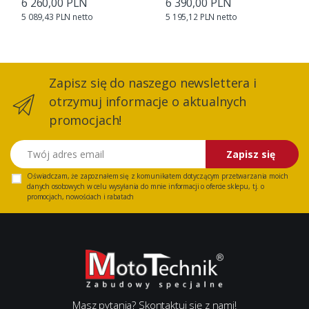
6 260,00 PLN
6 390,00 PLN
5 089,43 PLN netto
5 195,12 PLN netto
Zapisz się do naszego newslettera i
otrzymuj informacje o aktualnych
promocjach!
Twój adres email
Zapisz się
Oświadczam, że zapoznałem się z
komunikatem
dotyczącym przetwarzania moich
danych osobowych w celu wysyłania do mnie informacji o ofercie sklepu, tj. o
promocjach, nowościach i rabatach
Masz pytania? Skontaktuj się z nami!