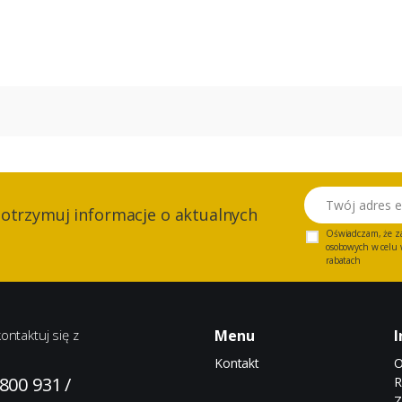
Twój adres email
 otrzymuj informacje o aktualnych
Oświadczam, że z
osobowych w celu w
rabatach
ontaktuj się z
Menu
I
Kontakt
O
 800 931
/
R
Z