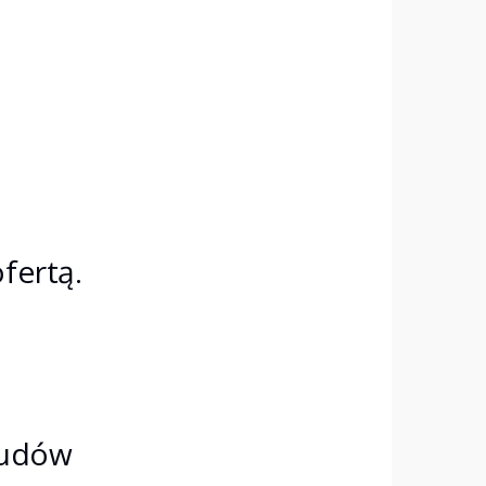
fertą.
budów