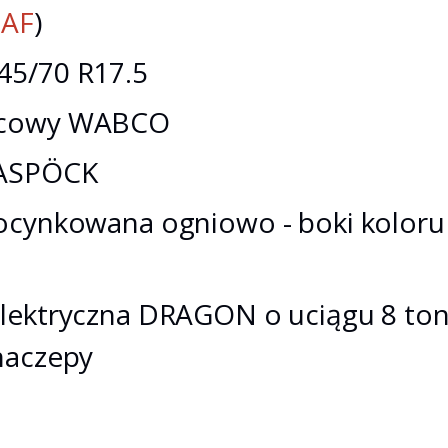
SAF
)
45/70 R17.5
lcowy WABCO
 ASPÖCK
ocynkowana ogniowo - boki koloru
elektryczna DRAGON o uciągu 8 to
naczepy