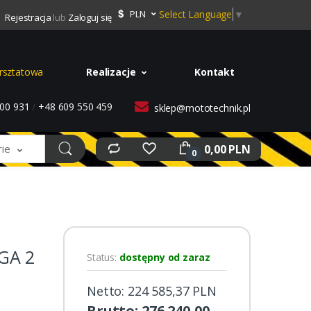
Select Language
▼
PLN
Rejestracja
lub
Zaloguj się
rsztatowa
Realizacje
Kontakt
00 931
/
+48 609 550 459
sklep@mototechnik.pl
0,00 PLN
rie
0
GA 2
Status:
dostępny od zaraz
Netto: 224 585,37 PLN
Brutto: 276 240,00