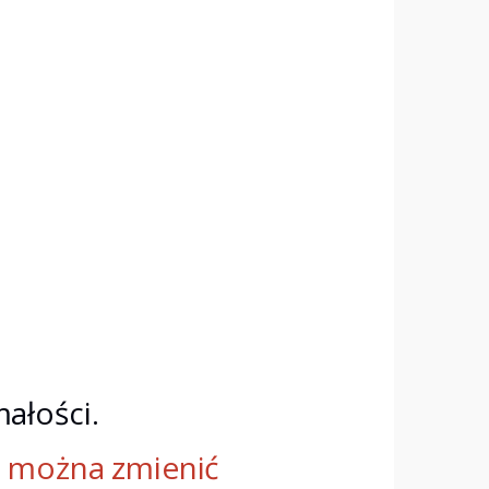
ałości.
e można zmienić