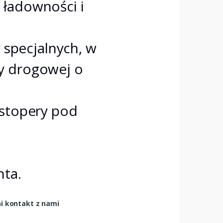
 ładowności i
specjalnych, w
y drogowej o
 stopery pod
nta.
ni kontakt z nami