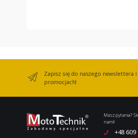
Zapisz się do naszego newslettera i
promocjach!
Masz pytania? Sk
nami!
+48 609