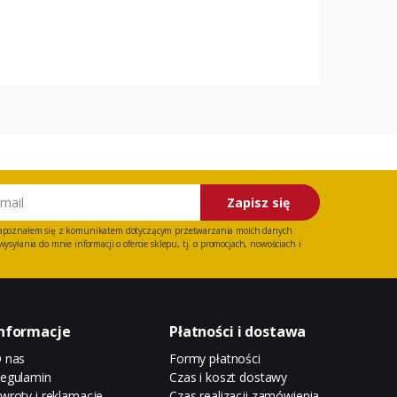
Zapisz się
apoznałem się z
komunikatem
dotyczącym przetwarzania moich danych
ysyłania do mnie informacji o ofercie sklepu, tj. o promocjach, nowościach i
nformacje
Płatności i dostawa
 nas
Formy płatności
egulamin
Czas i koszt dostawy
wroty i reklamacje
Czas realizacji zamówienia