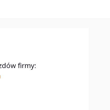
dów firmy:
a