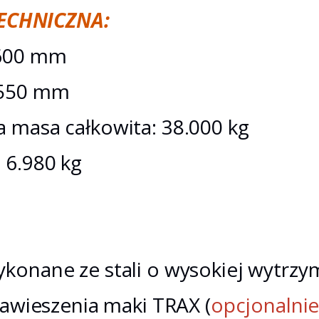
TECHNICZNA:
.600 mm
2550 mm
 masa całkowita: 38.000 kg
 6.980 kg
konane ze stali o wysokiej wytrzym
zawieszenia maki TRAX (
opcjonalni