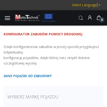
Select Language
▼
0
KONFIGURATOR ZABUDÓW POMOCY DROGOWEJ
Dzięki konfiguratorowi zabudów w prosty sposób przygotujesz
indywidualną
konfigurację pojazdów, dzięki której nasz zespół dokona
szczegółowej wyceny.
DANE POJAZDU DO ZABUDOWY
WYBIERZ MARKĘ POJAZDU