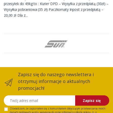
przesyłek do 49kg to : Kurier DPD – Wysyłka z przedpłatą (30zł) –
Wysyłka pobraniowa (35 zł) Paczkomaty Inpost z przedpłatą –
20,00 zł Dla z...
Zapisz się do naszego newslettera i
otrzymuj informacje o aktualnych
promocjach!
Twój adres email
Zapisz się
Oświadczam, że zapoznałem się z
komunikatem
dotyczącym przetwarzania moich
danych osobowych w celu wysyłania do mnie informacji o ofercie sklepu, tj. o