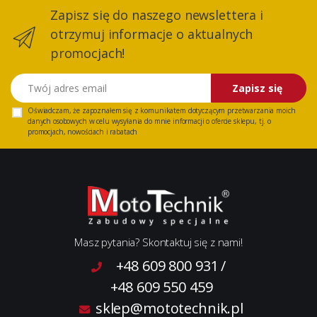
Zapisz się do naszego newslettera i
otrzymuj informacje o aktualnych
promocjach!
Twój adres email
Zapisz się
Oświadczam, że zapoznałem się z
komunikatem
dotyczącym przetwarzania moich
danych osobowych w celu wysyłania do mnie informacji o ofercie sklepu, tj. o
promocjach, nowościach i rabatach
Masz pytania? Skontaktuj się z nami!
+48 609 800 931
/
+48 609 550 459
sklep@mototechnik.pl