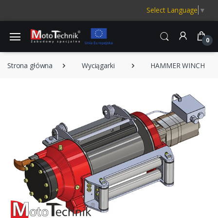
Select Language
▼
0
Strona główna
Wyciągarki
HAMMER WINCH