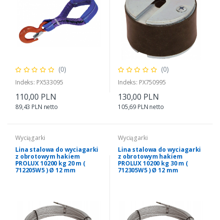
(0)
(0)
Indeks: PX533095
Indeks: PX750995
110,00 PLN
130,00 PLN
89,43 PLN netto
105,69 PLN netto
Wyciągarki
Wyciągarki
Lina stalowa do wyciagarki
Lina stalowa do wyciagarki
z obrotowym hakiem
z obrotowym hakiem
PROLUX 10200 kg 20 m (
PROLUX 10200 kg 30 m (
712205W5 ) Ø 12 mm
712305W5 ) Ø 12 mm