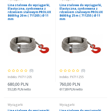
Lina stalowa do wyciągarki,
Lina stalowa do wyciągarki,
Elastyczna, cynkowana z
Elastyczna, cynkowana z
rdzeniem stalowym PROLUX
rdzeniem stalowym PROLUX
8600 kg 20 m ( 711205 ) Ø 11
8600 kg 25 m ( 711255 ) Ø 11
mm
mm
(0)
(0)
Indeks: PX711205
Indeks: PX711255
680,00 PLN
760,00 PLN
552,85 PLN netto
617,89 PLN netto
Wyciągarki
Wyciągarki
Lina stalowa do wyciągarki,
Lina stalowa do wyciągarki,