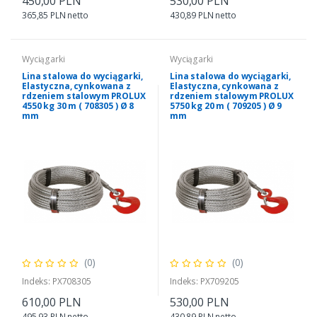
450,00 PLN
530,00 PLN
365,85 PLN netto
430,89 PLN netto
Wyciągarki
Wyciągarki
Lina stalowa do wyciągarki,
Lina stalowa do wyciągarki,
Elastyczna, cynkowana z
Elastyczna, cynkowana z
rdzeniem stalowym PROLUX
rdzeniem stalowym PROLUX
4550 kg 30 m ( 708305 ) Ø 8
5750 kg 20 m ( 709205 ) Ø 9
mm
mm
(0)
(0)
Indeks: PX708305
Indeks: PX709205
610,00 PLN
530,00 PLN
495,93 PLN netto
430,89 PLN netto