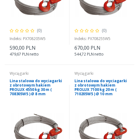
(0)
(0)
Indeks: PX708205W5
Indeks: PX708255W5
590,00 PLN
670,00 PLN
479,67 PLN netto
544,72 PLN netto
Wyciągarki
Wyciągarki
Lina stalowa do wyciagarki
Lina stalowa do wyciagarki
z obrotowym hakiem
z obrotowym hakiem
PROLUX 4550 kg 30 m (
PROLUX 7100 kg 20 m (
708305W5 ) Ø 8 mm
710205W5 ) Ø 10 mm