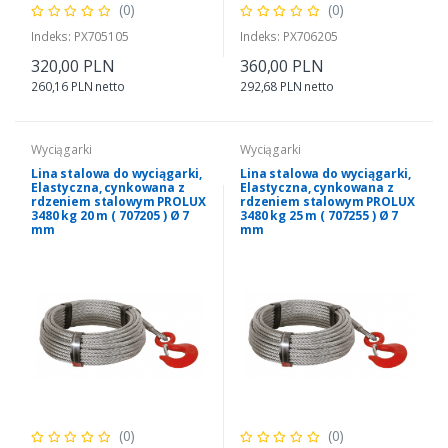
(0)
(0)
Indeks: PX705105
Indeks: PX706205
320,00 PLN
360,00 PLN
260,16 PLN netto
292,68 PLN netto
Wyciągarki
Wyciągarki
Lina stalowa do wyciągarki,
Lina stalowa do wyciągarki,
Elastyczna, cynkowana z
Elastyczna, cynkowana z
rdzeniem stalowym PROLUX
rdzeniem stalowym PROLUX
3480 kg 20 m ( 707205 ) Ø 7
3480 kg 25 m ( 707255 ) Ø 7
mm
mm
(0)
(0)