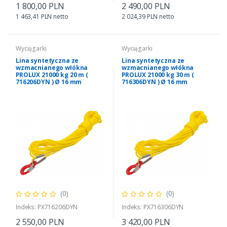
1 800,00 PLN
2 490,00 PLN
1 463,41 PLN netto
2 024,39 PLN netto
Wyciągarki
Wyciągarki
Lina syntetyczna ze
Lina syntetyczna ze
wzmacnianego włókna
wzmacnianego włókna
PROLUX 21000 kg 20 m (
PROLUX 21000 kg 30 m (
716206DYN ) Ø 16 mm
716306DYN ) Ø 16 mm
(0)
(0)
Indeks: PX716206DYN
Indeks: PX716306DYN
2 550,00 PLN
3 420,00 PLN