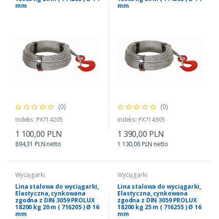
mm
mm
(0)
(0)
Indeks: PX714205
Indeks: PX714305
1 100,00 PLN
1 390,00 PLN
894,31 PLN netto
1 130,08 PLN netto
Wyciągarki
Wyciągarki
Lina stalowa do wyciągarki,
Lina stalowa do wyciągarki,
Elastyczna, cynkowana
Elastyczna, cynkowana
zgodna z DIN 3059 PROLUX
zgodna z DIN 3059 PROLUX
18200 kg 20 m ( 716205 ) Ø 16
18200 kg 25 m ( 716255 ) Ø 16
mm
mm