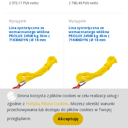
2 073,17 PLN netto
2 780,49 PLN netto
Wyciągarki
Wyciągarki
Lina syntetyczna ze
Lina syntetyczna ze
wzmacnianego włókna
wzmacnianego włókna
PROLUX 24500 kg 30 m (
PROLUX 24500 kg 40 m (
718306DYN ) Ø 18 mm
718406DYN ) Ø 18 mm
Strona korzysta z plików cookies w celu realizacji usług i
(0)
(0)
zgodnie z
Polityką Plików Cookies
. Możesz określić warunki
przechowywania lub dostępu do plików cookies w Twojej
Indeks: PX718306DYN
Indeks: PX718406DYN
przeglądarce.
3 880,00 PLN
4 580,00 PLN
Akceptuję
3 154,47 PLN netto
3 723,58 PLN netto