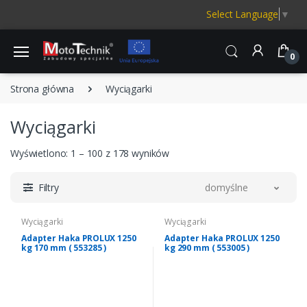
Select Language
▼
0
Strona główna
Wyciągarki
Wyciągarki
Wyświetlono: 1 – 100 z 178 wyników
Filtry
domyślne
Wyciągarki
Wyciągarki
Adapter Haka PROLUX 1250
Adapter Haka PROLUX 1250
kg 170 mm ( 553285 )
kg 290 mm ( 553005 )