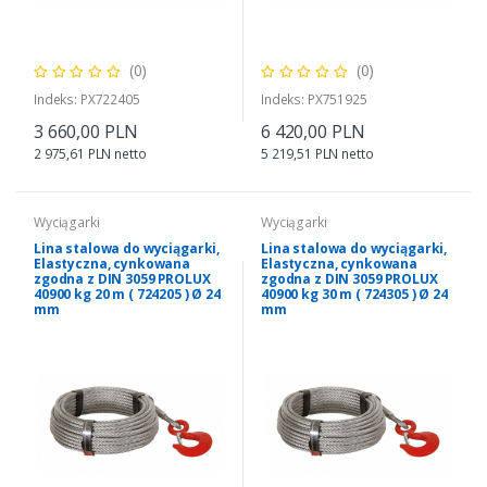
(0)
(0)
Indeks: PX722405
Indeks: PX751925
3 660,00 PLN
6 420,00 PLN
2 975,61 PLN netto
5 219,51 PLN netto
Wyciągarki
Wyciągarki
Lina stalowa do wyciągarki,
Lina stalowa do wyciągarki,
Elastyczna, cynkowana
Elastyczna, cynkowana
zgodna z DIN 3059 PROLUX
zgodna z DIN 3059 PROLUX
40900 kg 20 m ( 724205 ) Ø 24
40900 kg 30 m ( 724305 ) Ø 24
mm
mm