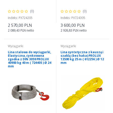
(0)
(0)
Indeks: PX724205
Indeks: PX724305
2 570,00 PLN
3 600,00 PLN
2 089,43 PLN netto
2 926,83 PLN netto
Wyciągarki
Wyciągarki
Lina stalowa do wyciągarki,
Lina syntetyczna z kauszą i
Elastyczna, cynkowana
szaklą (bez haka) PROLUX
zgodna z DIN 3059 PROLUX
13500 kg 25 m ( 612256 ) Ø 12
40900 kg 40 m ( 724405 ) Ø 24
mm
mm