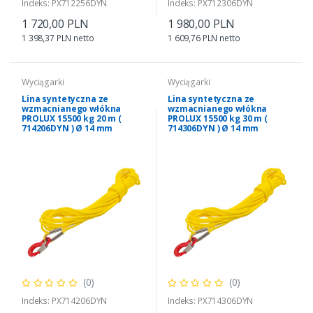
Indeks: PX712256DYN
Indeks: PX712306DYN
1 720,00 PLN
1 980,00 PLN
1 398,37 PLN netto
1 609,76 PLN netto
Wyciągarki
Wyciągarki
Lina syntetyczna ze
Lina syntetyczna ze
wzmacnianego włókna
wzmacnianego włókna
PROLUX 15500 kg 20 m (
PROLUX 15500 kg 30 m (
714206DYN ) Ø 14 mm
714306DYN ) Ø 14 mm
(0)
(0)
Indeks: PX714206DYN
Indeks: PX714306DYN