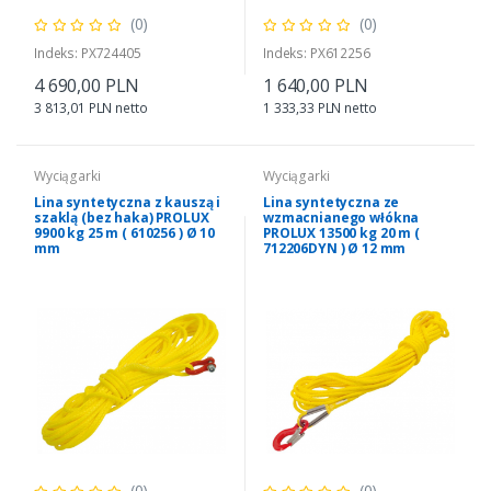
(0)
(0)
Indeks: PX724405
Indeks: PX612256
4 690,00 PLN
1 640,00 PLN
3 813,01 PLN netto
1 333,33 PLN netto
Wyciągarki
Wyciągarki
Lina syntetyczna z kauszą i
Lina syntetyczna ze
szaklą (bez haka) PROLUX
wzmacnianego włókna
9900 kg 25 m ( 610256 ) Ø 10
PROLUX 13500 kg 20 m (
mm
712206DYN ) Ø 12 mm
(0)
(0)