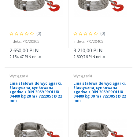
(0)
(0)
Indeks: PX720305
Indeks: PX720405
2 650,00 PLN
3 210,00 PLN
2 154,47 PLN netto
2 609,76 PLN netto
Wyciągarki
Wyciągarki
Lina stalowa do wyciągarki,
Lina stalowa do wyciągarki,
Elastyczna, cynkowana
Elastyczna, cynkowana
zgodna z DIN 3059 PROLUX
zgodna z DIN 3059 PROLUX
34400 kg 20 m ( 722205 ) Ø 22
34400 kg 30 m ( 722305 ) Ø 22
mm
mm