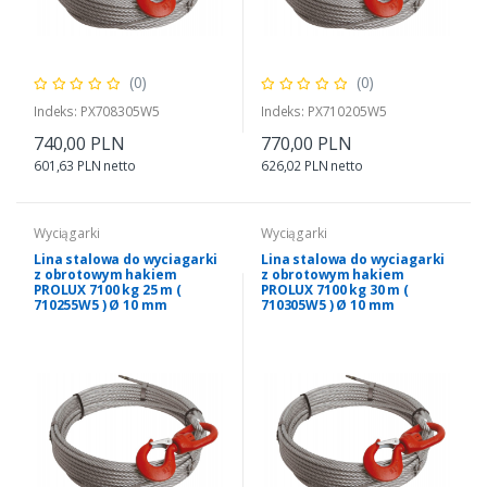
(0)
(0)
Indeks: PX708305W5
Indeks: PX710205W5
740,00 PLN
770,00 PLN
601,63 PLN netto
626,02 PLN netto
Wyciągarki
Wyciągarki
Lina stalowa do wyciagarki
Lina stalowa do wyciagarki
z obrotowym hakiem
z obrotowym hakiem
PROLUX 7100 kg 25 m (
PROLUX 7100 kg 30 m (
710255W5 ) Ø 10 mm
710305W5 ) Ø 10 mm