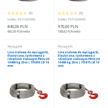
(0)
(0)
Indeks: PX710255W5
Indeks: PX710305W5
840,00 PLN
970,00 PLN
682,93 PLN netto
788,62 PLN netto
Wyciągarki
Wyciągarki
Lina stalowa do wyciągarki,
Lina stalowa do wyciągarki,
Elastyczna, cynkowana z
Elastyczna, cynkowana z
rdzeniem stalowym PROLUX
rdzeniem stalowym PROLUX
10400 kg 20 m ( 751855 ) Ø 10
10400 kg 28 m ( 751875 ) Ø 10
mm
mm