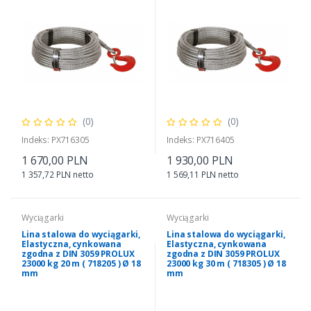
(0)
(0)
Indeks: PX716305
Indeks: PX716405
1 670,00 PLN
1 930,00 PLN
1 357,72 PLN netto
1 569,11 PLN netto
Wyciągarki
Wyciągarki
Lina stalowa do wyciągarki,
Lina stalowa do wyciągarki,
Elastyczna, cynkowana
Elastyczna, cynkowana
zgodna z DIN 3059 PROLUX
zgodna z DIN 3059 PROLUX
23000 kg 20 m ( 718205 ) Ø 18
23000 kg 30 m ( 718305 ) Ø 18
mm
mm