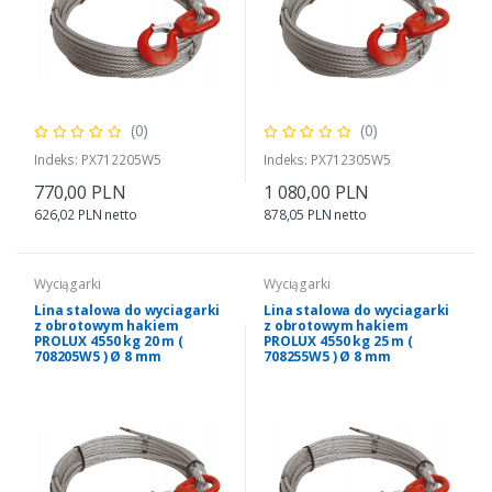
(0)
(0)
Indeks: PX712205W5
Indeks: PX712305W5
770,00 PLN
1 080,00 PLN
626,02 PLN netto
878,05 PLN netto
Wyciągarki
Wyciągarki
Lina stalowa do wyciagarki
Lina stalowa do wyciagarki
z obrotowym hakiem
z obrotowym hakiem
PROLUX 4550 kg 20 m (
PROLUX 4550 kg 25 m (
708205W5 ) Ø 8 mm
708255W5 ) Ø 8 mm