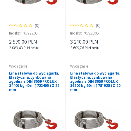
(0)
(0)
Indeks: PX722205
Indeks: PX722305
2 570,00 PLN
3 210,00 PLN
2 089,43 PLN netto
2 609,76 PLN netto
Wyciągarki
Wyciągarki
Lina stalowa do wyciągarki,
Lina stalowa do wyciągarki,
Elastyczna, cynkowana
Elastyczna, cynkowana
zgodna z DIN 3059 PROLUX
zgodna z DIN 3059 PROLUX
34400 kg 40 m ( 722405 ) Ø 22
36200 kg 50 m ( 751925 ) Ø 20
mm
mm