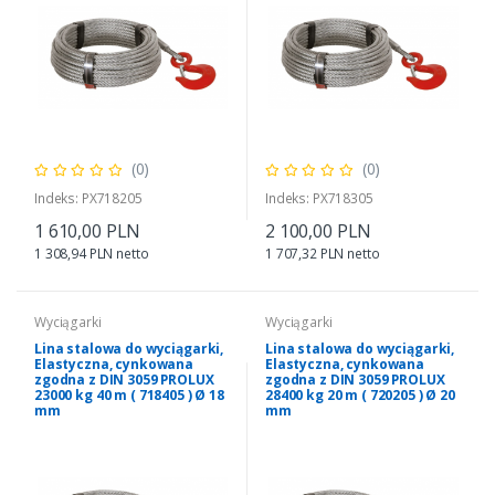
(0)
(0)
Indeks: PX718205
Indeks: PX718305
1 610,00 PLN
2 100,00 PLN
1 308,94 PLN netto
1 707,32 PLN netto
Wyciągarki
Wyciągarki
Lina stalowa do wyciągarki,
Lina stalowa do wyciągarki,
Elastyczna, cynkowana
Elastyczna, cynkowana
zgodna z DIN 3059 PROLUX
zgodna z DIN 3059 PROLUX
23000 kg 40 m ( 718405 ) Ø 18
28400 kg 20 m ( 720205 ) Ø 20
mm
mm