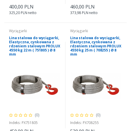
400,00 PLN
460,00 PLN
325,20 PLN netto
373,98 PLN netto
Wyciągarki
Wyciągarki
Lina stalowa do wyciągarki,
Lina stalowa do wyciągarki,
Elastyczna, cynkowana z
Elastyczna, cynkowana z
rdzeniem stalowym PROLUX
rdzeniem stalowym PROLUX
4550 kg 22 m ( 751805 ) Ø 8
4550 kg 25 m ( 708255 ) Ø 8
mm
mm
(0)
(0)
Indeks: PX751805
Indeks: PX708255