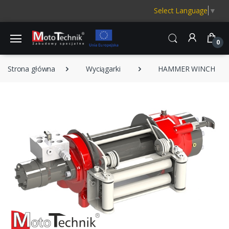
Select Language
▼
0
Strona główna
Wyciągarki
HAMMER WINCH