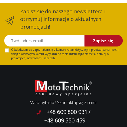
Zapisz się do naszego newslettera i
otrzymuj informacje o aktualnych
promocjach!
Twój adres email
Zapisz się
Oświadczam, że zapoznałem się z
komunikatem
dotyczącym przetwarzania moich
danych osobowych w celu wysyłania do mnie informacji o ofercie sklepu, tj. o
promocjach, nowościach i rabatach
Masz pytania? Skontaktuj się z nami!
+48 609 800 931
/
+48 609 550 459