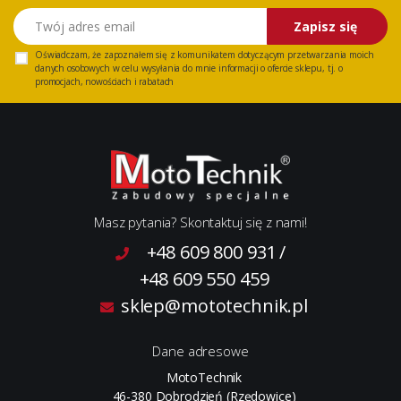
Twój adres email
Zapisz się
Oświadczam, że zapoznałem się z
komunikatem
dotyczącym przetwarzania moich
danych osobowych w celu wysyłania do mnie informacji o ofercie sklepu, tj. o
promocjach, nowościach i rabatach
Masz pytania? Skontaktuj się z nami!
+48 609 800 931
/
+48 609 550 459
sklep@mototechnik.pl
Dane adresowe
MotoTechnik
46-380 Dobrodzień (Rzędowice)