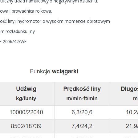
uliczny układ hamulcowy o negatywnym działaniu.
owa i prowadnica rolkowa.
ość liny i hydromotor o wysokim momencie obrotowym
m rozładunku liny
E 2006/42/WE