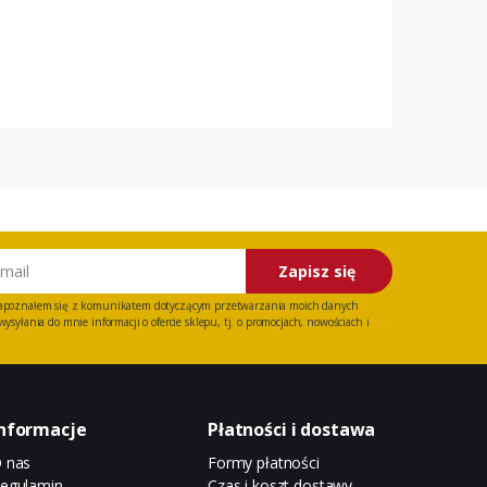
Zapisz się
apoznałem się z
komunikatem
dotyczącym przetwarzania moich danych
ysyłania do mnie informacji o ofercie sklepu, tj. o promocjach, nowościach i
nformacje
Płatności i dostawa
 nas
Formy płatności
egulamin
Czas i koszt dostawy