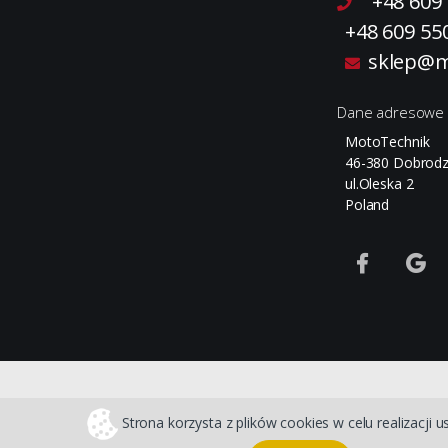
+48 609
+48 609 55
sklep@m
Dane adresowe
MotoTechnik
46-380 Dobrodz
ul.Oleska 2
Poland
Strona korzysta z plików cookies w celu realizacji u