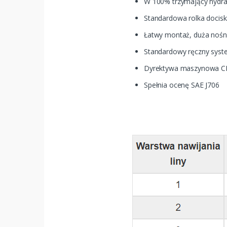
W 100% trzymający hydra
Standardowa rolka docisk
Łatwy montaż, duża nośn
Standardowy ręczny syste
Dyrektywa maszynowa C
Spełnia ocenę SAE J706