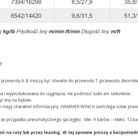
ny
 przewody A-B muszą być otwarte do przewodu T (przewodu zbiornika
a i wyprodukowana do ciągnięcia, nie podnosić ludzi ani ładunków.
ć liny na bębnie.
e mają charakter informacyjny. HAMMER WINCH zastrzega sobie pra
 (w przypadku pneumatycznego sprzęgła) : Min. 9 barów – Maks. 12 b
ć na raty lub przez leasing. W tej sprawie proszę o bezpośred