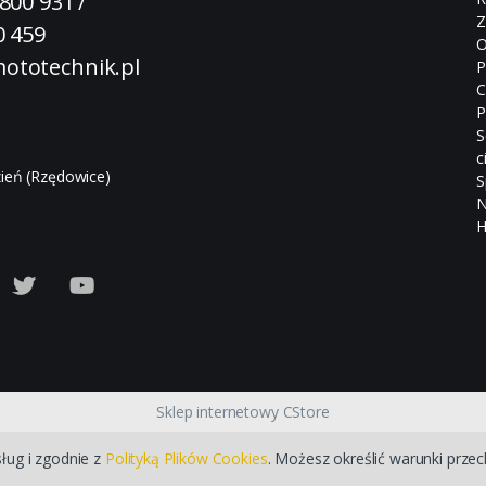
 800 931
/
Z
0 459
O
ototechnik.pl
P
C
P
S
c
ień (Rzędowice)
S
N
H
Sklep internetowy CStore
sług i zgodnie z
Polityką Plików Cookies
. Możesz określić warunki prze