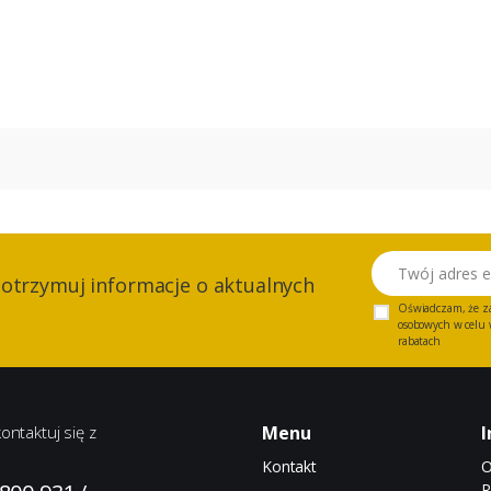
Twój adres email
 otrzymuj informacje o aktualnych
Oświadczam, że z
osobowych w celu w
rabatach
ontaktuj się z
Menu
I
Kontakt
O
R