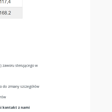
) zaworu sterującego w
wo do zmiany szczegółów
arów
ni kontakt z nami