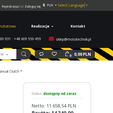
Select Language
▼
PLN
Rejestracja
lub
Zaloguj się
rsztatowa
Realizacje
Kontakt
00 931
/
+48 609 550 459
sklep@mototechnik.pl
0,00 PLN
rie
0
nual Clutch *
Status:
dostępny od zaraz
Netto: 11 658,54 PLN
Brutto: 14 340,00