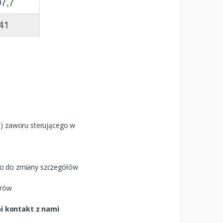
) zaworu sterującego w
wo do zmiany szczegółów
arów
ni kontakt z nami