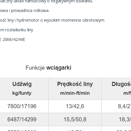
uliczny układ hamulcowy o negatywnym działaniu.
owa i prowadnica rolkowa.
ość liny i hydromotor o wysokim momencie obrotowym
m rozładunku liny
E 2006/42/WE