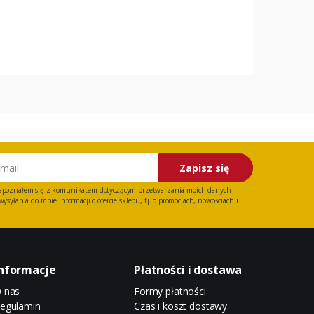
Zapisz się
apoznałem się z
komunikatem
dotyczącym przetwarzania moich danych
ysyłania do mnie informacji o ofercie sklepu, tj. o promocjach, nowościach i
nformacje
Płatności i dostawa
 nas
Formy płatności
egulamin
Czas i koszt dostawy