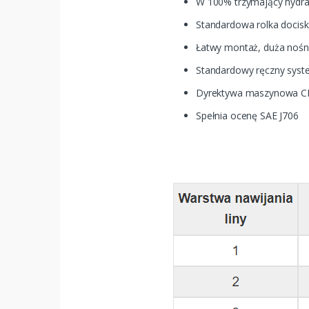
W 100% trzymający hydra
Standardowa rolka docisk
Łatwy montaż, duża nośn
Standardowy ręczny syste
Dyrektywa maszynowa C
Spełnia ocenę SAE J706