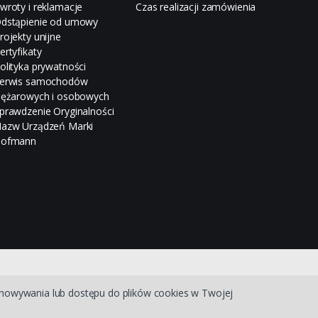
wroty i reklamacje
Czas realizacji zamówienia
dstąpienie od umowy
rojekty unijne
ertyfikaty
olityka prywatności
erwis samochodów
iężarowych i osobowych
prawdzenie Oryginalności
azw Urządzeń Marki
ofmann
chowywania lub dostępu do plików cookies w Twojej