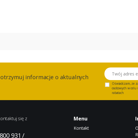
Twój adres email
 otrzymuj informacje o aktualnych
Oświadczam, że z
osobowych w celu w
rabatach
ontaktuj się z
Menu
I
Kontakt
O
 800 931
/
R