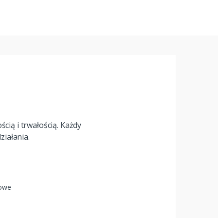
cią i trwałością. Każdy
iałania.
łowe