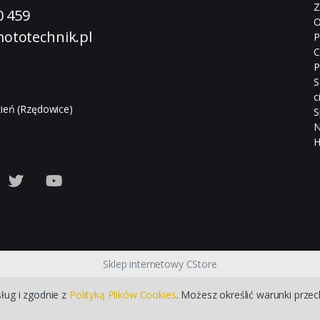
Z
0 459
O
ototechnik.pl
P
C
P
S
c
ień (Rzędowice)
S
N
H
Sklep internetowy CStore
sług i zgodnie z
Polityką Plików Cookies
. Możesz określić warunki prze