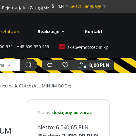
Select Language
▼
PLN
Rejestracja
lub
Zaloguj się
rsztatowa
Realizacje
Kontakt
00 931
/
+48 609 550 459
sklep@mototechnik.pl
0,00 PLN
rie
0
Pneumatic Clutch (ALUMINUM BODY)
Status:
dostępny od zaraz
Netto: 6 040,65 PLN
NUM
Brutto: 7 430,00 PLN