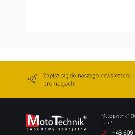
Zapisz się do naszego newslettera i
promocjach!
Masz pytania? Sk
nami!
+48 609