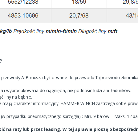
ny
 przewody A-B muszą być otwarte do przewodu T (przewodu zbiornika
a i wyprodukowana do ciągnięcia, nie podnosić ludzi ani ładunków.
ć liny na bębnie.
e mają charakter informacyjny. HAMMER WINCH zastrzega sobie pra
 (w przypadku pneumatycznego sprzęgła) : Min. 9 barów – Maks. 12 b
ć na raty lub przez leasing. W tej sprawie proszę o bezpośred