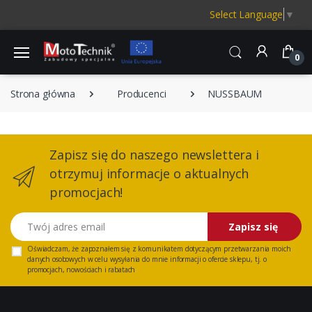
Select Language
▼
0
Strona główna
Producenci
NUSSBAUM
Zapisz się do naszego newslettera i
otrzymuj informacje o aktualnych
promocjach!
Twój adres email
Zapisz się
Oświadczam, że zapoznałem się z
komunikatem
dotyczącym przetwarzania moich
danych osobowych w celu wysyłania do mnie informacji o ofercie sklepu, tj. o
promocjach, nowościach i rabatach