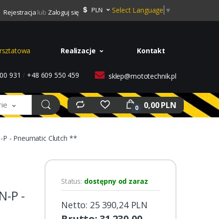
Select Language
▼
PLN
Rejestracja
lub
Zaloguj się
rsztatowa
Realizacje
Kontakt
00 931
/
+48 609 550 459
sklep@mototechnik.pl
0,00 PLN
rie
0
P - Pneumatic Clutch **
Status:
dostępny od zaraz
-P -
Netto: 25 390,24 PLN
Brutto: 31 230,00