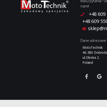
Masz pytania? Sk
nami!
+48 609
+48 609 55
sklep@m
Dane adresowe
MotoTechnik
46-380 Dobrodz
ul.Oleska 2
Poland