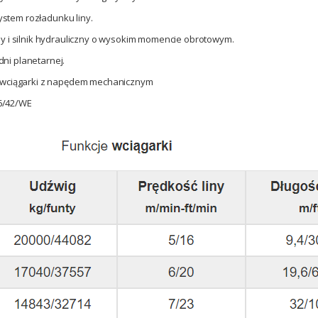
tem rozładunku liny.
ny i silnik hydrauliczny o wysokim momencie obrotowym.
ni planetarnej.
e wciągarki z napędem mechanicznym
6/42/WE