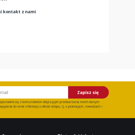
ni kontakt z nami
Zapisz się
apoznałem się z
komunikatem
dotyczącym przetwarzania moich danych
ysyłania do mnie informacji o ofercie sklepu, tj. o promocjach, nowościach i