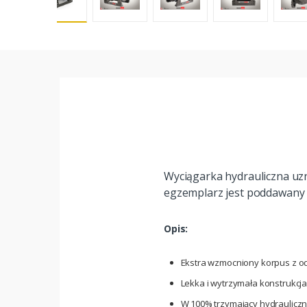
Wyciągarka hydrauliczna uzn
egzemplarz jest poddawany 
Opis:
Ekstra wzmocniony korpus z o
Lekka i wytrzymała konstrukcj
W 100% trzymający hydraulicz