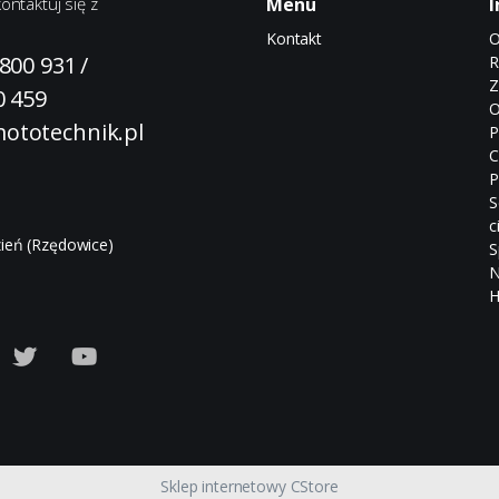
ontaktuj się z
Menu
I
Kontakt
O
 800 931
/
R
Z
0 459
O
ototechnik.pl
P
C
P
S
c
ień (Rzędowice)
S
N
H
Sklep internetowy CStore