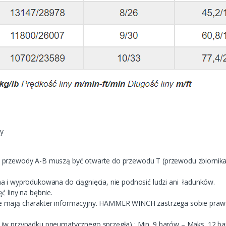
ny
 przewody A-B muszą być otwarte do przewodu T (przewodu zbiornika
a i wyprodukowana do ciągnięcia, nie podnosić ludzi ani ładunków.
ć liny na bębnie.
e mają charakter informacyjny. HAMMER WINCH zastrzega sobie pra
 (w przypadku pneumatycznego sprzęgła) : Min. 9 barów – Maks. 12 b