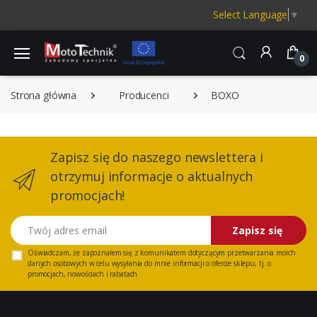
Select Language
▼
0
Strona główna
Producenci
BOXO
Zapisz się do naszego newslettera i
otrzymuj informacje o aktualnych
promocjach!
Twój adres email
Zapisz się
Oświadczam, że zapoznałem się z
komunikatem
dotyczącym przetwarzania moich
danych osobowych w celu wysyłania do mnie informacji o ofercie sklepu, tj. o
promocjach, nowościach i rabatach