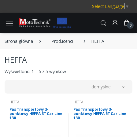
Select Language
▼
0
Strona główna
Producenci
HEFFA
HEFFA
Wyświetlono: 1 – 5 z 5 wyników
domyślne
HEFFA
HEFFA
Pas Transportowy 3-
Pas Transportowy 3-
punktowy HEFFA 3T Car Line
punktowy HEFFA 5T Car Line
130
130