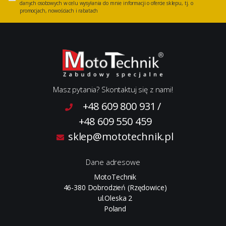
danych osobowych w celu wysyłania do mnie informacji o ofercie sklepu, tj. o
promocjach, nowościach i rabatach
Masz pytania? Skontaktuj się z nami!
+48 609 800 931
/
+48 609 550 459
sklep@mototechnik.pl
Dane adresowe
MotoTechnik
46-380 Dobrodzień (Rzędowice)
ul.Oleska 2
Poland