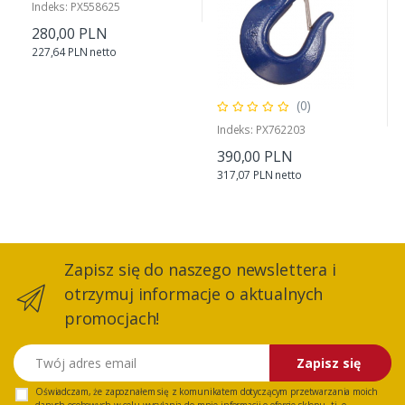
Indeks: PX558625
280,00 PLN
227,64 PLN netto
(0)
Indeks: PX762203
390,00 PLN
317,07 PLN netto
Zapisz się do naszego newslettera i
otrzymuj informacje o aktualnych
promocjach!
Twój adres email
Zapisz się
Oświadczam, że zapoznałem się z
komunikatem
dotyczącym przetwarzania moich