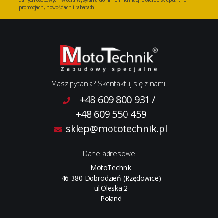
danych osobowych w celu wysyłania do mnie informacji o ofercie sklepu, tj. o
promocjach, nowościach i rabatach
Masz pytania? Skontaktuj się z nami!
+48 609 800 931
/
+48 609 550 459
sklep@mototechnik.pl
Dane adresowe
MotoTechnik
46-380 Dobrodzień (Rzędowice)
ul.Oleska 2
Poland