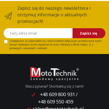
Zapisz się do naszego newslettera i
otrzymuj informacje o aktualnych
promocjach!
Twój adres email
Zapisz się
Oświadczam, że zapoznałem się z
komunikatem
dotyczącym przetwarzania moich
danych osobowych w celu wysyłania do mnie informacji o ofercie sklepu, tj. o
promocjach, nowościach i rabatach
Masz pytania? Skontaktuj się z nami!
+48 609 800 931
/
+48 609 550 459
sklep@mototechnik.pl