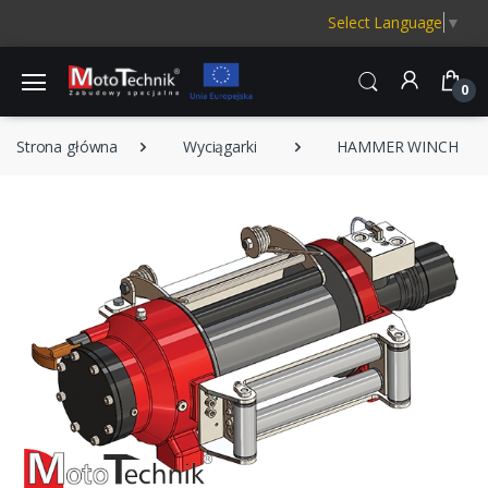
Select Language
▼
0
Strona główna
Wyciągarki
HAMMER WINCH